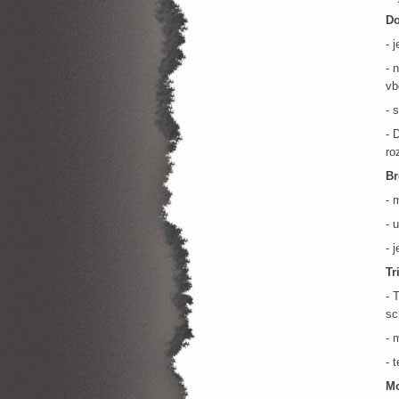
Do
- 
- 
vb
- 
- 
ro
Br
- 
- 
- 
Tr
- 
sc
- 
- 
Mo