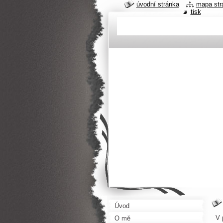
úvodní stránka
mapa str
tisk
Úvod
V 
O mě