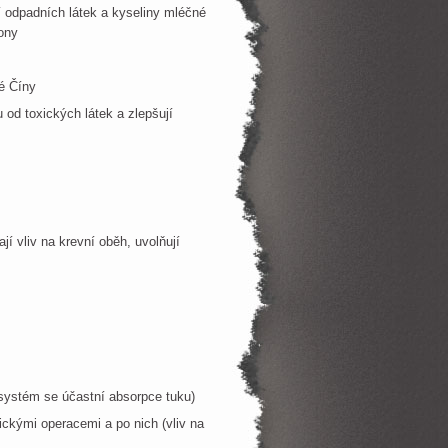
í odpadních látek a kyseliny mléčné
pony
é Číny
 od toxických látek a zlepšují
í vliv na krevní oběh, uvolňují
ý systém se účastní absorpce tuku)
ickými operacemi a po nich (vliv na