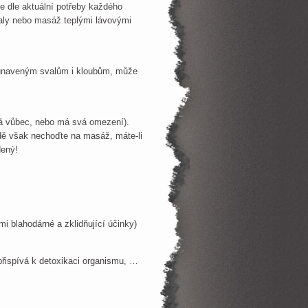
je dle aktuální potřeby každého
aly nebo masáž teplými lávovými
í unaveným svalům i kloubům, může
á vůbec, nebo má svá omezení).
adě však nechoďte na masáž, máte-li
dený!
i blahodárné a zklidňující účinky)
 přispívá k detoxikaci organismu, …