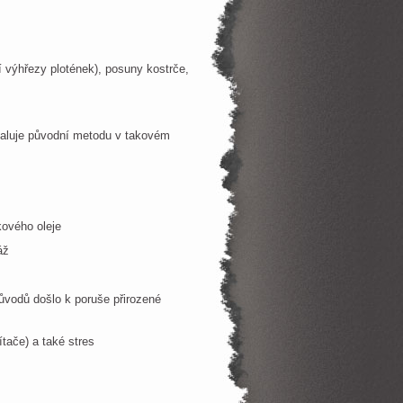
ší výhřezy plotének), posuny kostrče,
naluje původní metodu v takovém
kového oleje
áž
důvodů došlo k poruše přirozené
ítače) a také stres