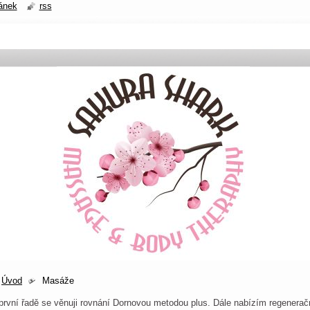
ánek
rss
Úvod
Masáže
první řadě se věnuji rovnání Dornovou metodou plus. Dále nabízím regenerač