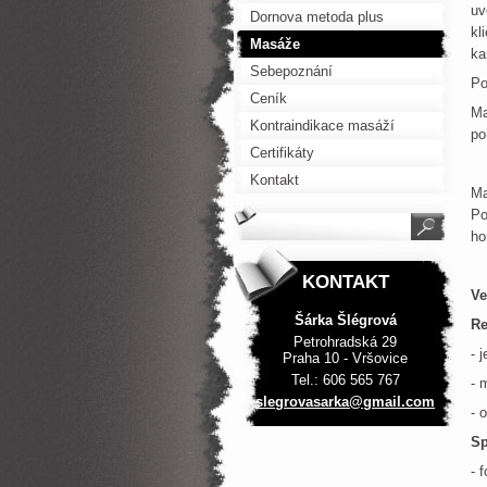
uv
Dornova metoda plus
kl
Masáže
ka
Sebepoznání
Po
Ceník
Ma
Kontraindikace masáží
po
Certifikáty
Kontakt
Ma
Po
ho
KONTAKT
Ve
Šárka Šlégrová
Re
Petrohradská 29
- 
Praha 10 - Vršovice
Tel.: 606 565 767
- 
slegrova
sarka@gm
ail.com
- 
Sp
- 