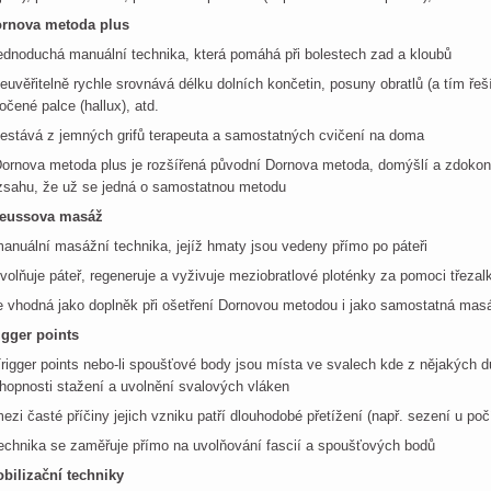
rnova metoda plus
jednoduchá manuální technika, která pomáhá při bolestech zad a kloubů
neuvěřitelně rychle srovnává délku dolních končetin, posuny obratlů (a tím ře
očené palce (hallux), atd.
sestává z jemných grifů terapeuta a samostatných cvičení na doma
Dornova metoda plus je rozšířená původní Dornova metoda, domýšlí a zdoko
zsahu, že už se jedná o samostatnou metodu
eussova masáž
manuální masážní technika, jejíž hmaty jsou vedeny přímo po páteři
uvolňuje páteř, regeneruje a vyživuje meziobratlové ploténky za pomoci třezal
je vhodná jako doplněk při ošetření Dornovou metodou i jako samostatná mas
igger points
Trigger points nebo-li spoušťové body jsou místa ve svalech kde z nějakých 
hopnosti stažení a uvolnění svalových vláken
mezi časté příčiny jejich vzniku patří dlouhodobé přetížení (např. sezení u poč
technika se zaměřuje přímo na uvolňování fascií a spoušťových bodů
bilizační techniky