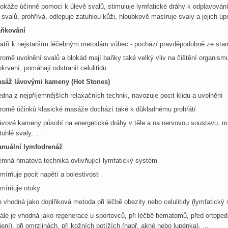
dokáže účinně pomoci k úlevě svalů, stimuluje lymfatické dráhy k odplavován
 svalů, prohřívá, odlepuje zatuhlou kůži, hloubkově masíruje svaly a jejich ú
ňkování
patří k nejstarším léčebným metodám vůbec - pochází pravděpodobně ze star
kromě uvolnění svalů a blokád mají baňky také velký vliv na čištění organismu
okrvení, pomáhají odstranit celulitidu
sáž lávovými kameny (Hot Stones)
jedna z nejpříjemnějších relaxačních technik, navozuje pocit klidu a uvolnění
kromě účinků klasické masáže dochází také k důkladnému prohřátí
lávové kameny působí na energetické dráhy v těle a na nervovou soustavu, maj
tuhlé svaly, ...
nuální lymfodrenáž
jemná hmatová technika ovlivňující lymfatický systém
zmírňuje pocit napětí a bolestivosti
zmírňuje otoky
je vhodná jako doplňková metoda při léčbě obezity nebo celulitidy (lymfatick
dále je vhodná jako regenerace u sportovců, při léčbě hematomů, před ortoped
jení), při omrzlinách, při kožních potížích (např. akné nebo lupénka), ...