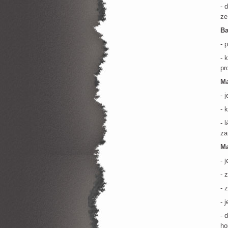
- 
ze
Ba
- 
- 
pr
Ma
- 
- 
- 
za
Ma
- 
- 
- 
- 
- 
ho