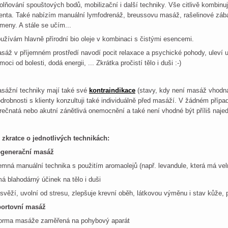
olňování spouštových bodů, mobilizační i další techniky. Vše citlivě kombinu
ienta. Také nabízím manuální lymfodrenáž, breussovu masáž, rašelinové záb
meny. A stále se učím...
užívám hlavně přírodní bio oleje v kombinaci s čistými esencemi.
sáž v příjemném prostředí navodí pocit relaxace a psychické pohody, ulev
moci od bolesti, dodá energii, ... Zkrátka pročistí tělo i duši :-)
sážní techniky mají také své
kontraindikace
(stavy, kdy není masáž vhodn
drobnosti s klienty konzultuji také individuálně před masáží. V žádném příp
rečnatá nebo akutní zánětlivá onemocnění a také není vhodné být příliš naje
 zkratce o jednotlivých technikách:
generační masáž
jemná manuální technika s použitím aromaolejů (např. levandule, která má velm
má blahodárný účinek na tělo i duši
osvěží, uvolní od stresu, zlepšuje krevní oběh, látkovou výměnu i stav kůže,
ortovní masáž
forma masáže zaměřená na pohybový aparát